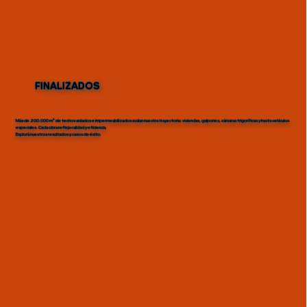
FINALIZADOS
Más de 200.000 m² de techos aislados e impermeabilizados avalan nuestra trayectoria: viviendas, galpones, cámaras frigoríficas y hasta vehículos
especiales. Cada obra refleja calidad y eficiencia.
Explorá nuestros resultados y casos de éxito.