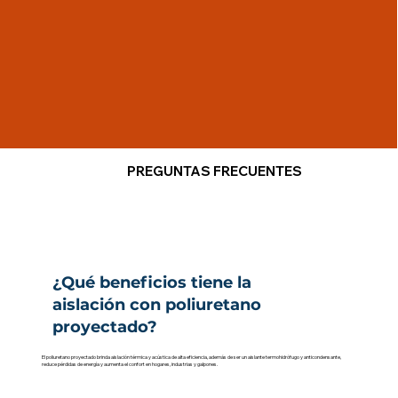
PREGUNTAS FRECUENTES
¿Qué beneficios tiene la
aislación con poliuretano
proyectado?
El poliuretano proyectado brinda aislación térmica y acústica de alta eficiencia, además de ser un aislante termohidrófugo y anticondensante,
reduce pérdidas de energía y aumenta el confort en hogares, industrias y galpones.